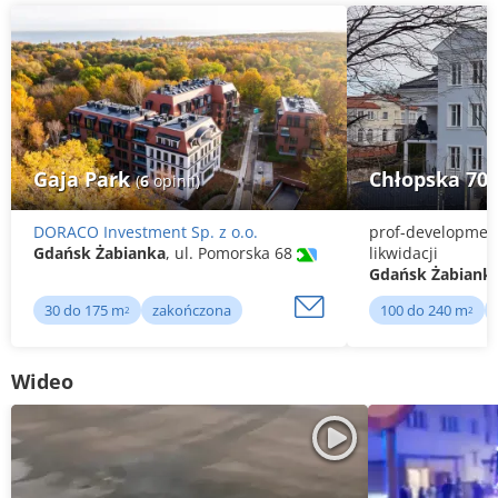
Gaja Park
Chłopska 70
(
6
opinii)
DORACO Investment Sp. z o.o.
prof-development
Gdańsk Żabianka
, ul. Pomorska 68
likwidacji
Gdańsk Żabiank
30 do 175 m
zakończona
100 do 240 m
2
2
Wideo