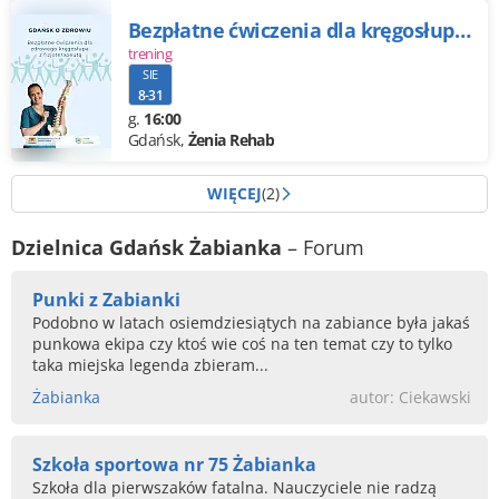
Bezpłatne ćwiczenia dla kręgosłupa z fizjoterapeutą, IV nabór
trening
SIE
8-31
g.
16:00
Gdańsk,
Żenia Rehab
WIĘCEJ
(2)
Dzielnica Gdańsk Żabianka
– Forum
Punki z Zabianki
Podobno w latach osiemdziesiątych na zabiance była jakaś
punkowa ekipa czy ktoś wie coś na ten temat czy to tylko
taka miejska legenda zbieram...
Żabianka
autor: Ciekawski
Szkoła sportowa nr 75 Żabianka
Szkoła dla pierwszaków fatalna. Nauczyciele nie radzą