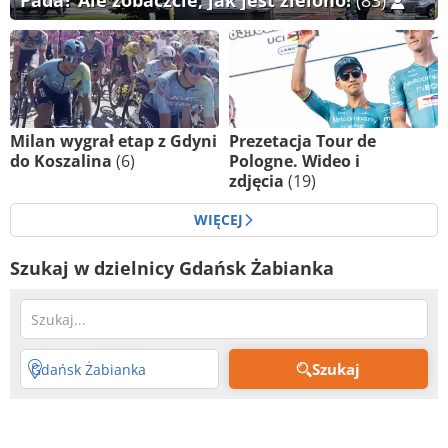
Pada? Ale zobaczcie, jak jest zielono!
(83)
Milan wygrał etap z Gdyni
Prezetacja Tour de
do Koszalina
(6)
Pologne. Wideo i
zdjęcia
(19)
WIĘCEJ
Szukaj w dzielnicy Gdańsk Żabianka
Szukaj
Gdańsk Żabianka