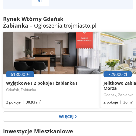
31
Rynek Wtórny Gdańsk
Żabianka
– Ogloszenia.trojmiasto.pl
618000 zł
729000 zł
Wyjątkowe I 2 pokoje I żabianka I
Jelitkowo Żabi
Morza
Gdańsk, Żabianka
Gdańsk, Żabianka
2
2
2 pokoje
2 pokoje
30.93 m
36 m
WIĘCEJ
Inwestycje Mieszkaniowe