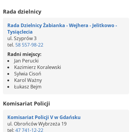
Rada dzielnicy
Rada Dzielnicy Żabianka - Wejhera - Jelitkowo -
Tysiąclecia
ul. Szyprów 3
tel.
58 557-98-22
Radni miejscy:
Jan Perucki
Kazimierz Koralewski
Sylwia Cisoń
Karol Ważny
Łukasz Bejm
Komisariat Policji
Komisariat Policji V w Gdańsku
ul. Obrońców Wybrzeża 19
tel:
47 741-12-22