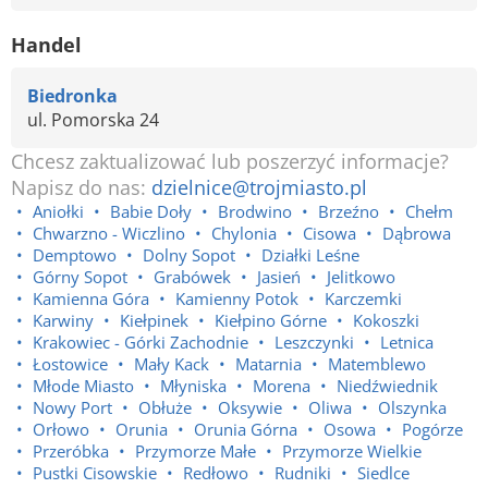
Handel
Biedronka
ul. Pomorska 24
Chcesz zaktualizować lub poszerzyć informacje?
Napisz do nas:
dzielnice@trojmiasto.pl
Aniołki
Babie Doły
Brodwino
Brzeźno
Chełm
Chwarzno - Wiczlino
Chylonia
Cisowa
Dąbrowa
Demptowo
Dolny Sopot
Działki Leśne
Górny Sopot
Grabówek
Jasień
Jelitkowo
Kamienna Góra
Kamienny Potok
Karczemki
Karwiny
Kiełpinek
Kiełpino Górne
Kokoszki
Krakowiec - Górki Zachodnie
Leszczynki
Letnica
Łostowice
Mały Kack
Matarnia
Matemblewo
Młode Miasto
Młyniska
Morena
Niedźwiednik
Nowy Port
Obłuże
Oksywie
Oliwa
Olszynka
Orłowo
Orunia
Orunia Górna
Osowa
Pogórze
Przeróbka
Przymorze Małe
Przymorze Wielkie
Pustki Cisowskie
Redłowo
Rudniki
Siedlce