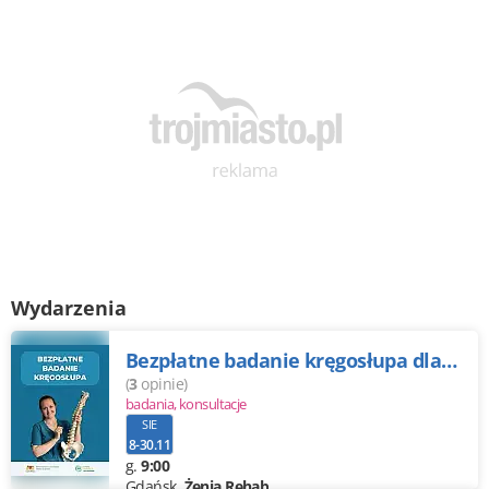
Wydarzenia
Bezpłatne badanie kręgosłupa dla osób aktywnych zawodowo
(
3
opinie)
badania,
konsultacje
SIE
8-30.11
g.
9:00
Gdańsk,
Żenia Rehab