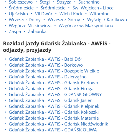
Sobieszewo
Stogi
Strzyża
Suchanino
Śródmieście
Śródmieście
Św. Wojciech - Lipce
Ujeścisko
VII Dwór
Wielki Kack
Witomino
Wrzeszcz Dolny
Wrzeszcz Górny
Wyścigi / Karlikowo
Wzgórze Mickiewicza
Wzgórze św. Maksymiliana
Zaspa
Żabianka
Rozkład jazdy Gdańsk Żabianka - AWFiS -
odjazdy, przyjazdy
Gdańsk Żabianka - AWFiS - Babi Dół
Gdańsk Żabianka - AWFiS - Borkowo
Gdańsk Żabianka - AWFiS - Bożepole Wielkie
Gdańsk Żabianka - AWFiS - Dzierżążno
Gdańsk Żabianka - AWFiS - Gdańsk Brętowo
Gdańsk Żabianka - AWFiS - Gdańsk Firoga
Gdańsk Żabianka - AWFiS - GDAŃSK GŁÓWNY
Gdańsk Żabianka - AWFiS - Gdańsk Jasień
Gdańsk Żabianka - AWFiS - Gdańsk Kiełpinek
Gdańsk Żabianka - AWFiS - Gdańsk Kokoszki
Gdańsk Żabianka - AWFiS - Gdańsk Matarnia
Gdańsk Żabianka - AWFiS - Gdańsk Niedźwiednik
Gdańsk Żabianka - AWFiS - GDAŃSK OLIWA