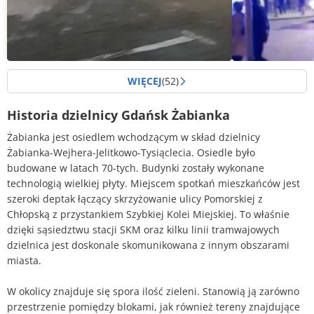
WIĘCEJ
(52)
905
2547
Historia dzielnicy Gdańsk Żabianka
Tony piasku na Rivierę
(10)
Żabianka jest osiedlem wchodzącym w skład dzielnicy
Żabianka-Wejhera-Jelitkowo-Tysiąclecia. Osiedle było
budowane w latach 70-tych. Budynki zostały wykonane
technologią wielkiej płyty. Miejscem spotkań mieszkańców jest
szeroki deptak łączący skrzyżowanie ulicy Pomorskiej z
Chłopską z przystankiem Szybkiej Kolei Miejskiej. To właśnie
dzięki sąsiedztwu stacji SKM oraz kilku linii tramwajowych
dzielnica jest doskonale skomunikowana z innym obszarami
miasta.
W okolicy znajduje się spora ilość zieleni. Stanowią ją zarówno
przestrzenie pomiędzy blokami, jak również tereny znajdujące